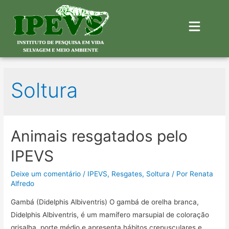
Soltura
Animais resgatados pelo
IPEVS
Deixe um comentário
/
IPEVS
,
Resgates
,
Soltura
/ Por
Renata
Alfredo
Gambá (Didelphis Albiventris) O gambá de orelha branca,
Didelphis Albiventris, é um mamífero marsupial de coloração
grisalha, porte médio e apresenta hábitos crepusculares e