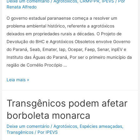
Deixe um comentário
/
Agrotóxicos
,
CRMV-PR
,
IPEVS
/ Por
Renata Alfredo
O governo estadual paranaense começa a resolver um
problema ambiental histórico, referente a agrotóxicos
deixados em propriedades rurais a décadas. O Projeto de
Devolução do BHC e Agrotóxicos Obsoletos envolve Governo
do Paraná, Seab, Emater, Iap, Ocepar, Faep, Senar, inpEV e
Instituto das Águas do Paraná, Por ser o primeiro município da
região de Cornélio Procópio …
Leia mais »
Transgênicos podem afetar
borboleta monarca
Deixe um comentário
/
Agrotóxicos
,
Espécies ameaçadas
,
Transgênicos
/ Por
IPEVS