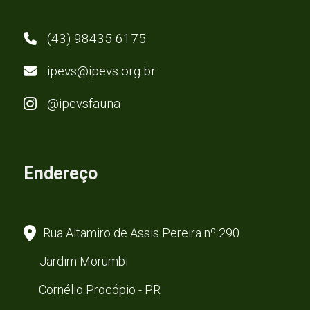
(43) 98435-6175
ipevs@ipevs.org.br
@ipevsfauna
Endereço
Rua Altamiro de Assis Pereira nº 290
Jardim Morumbi
Cornélio Procópio - PR