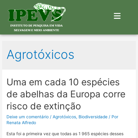
Agrotóxicos
Uma em cada 10 espécies
de abelhas da Europa corre
risco de extinção
Deixe um comentário
/
Agrotóxicos
,
Biodiversidade
/ Por
Renata Alfredo
Esta foi a primeira vez que todas as 1 965 espécies desses